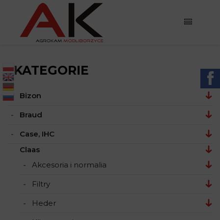
KATEGORIE

Bizon
Braud
Case, IHC
Claas
Akcesoria i normalia
Filtry
Heder