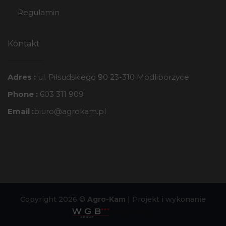
Regulamin
Kontakt
Adres :
ul. Piłsudskiego 90 23-310 Modliborzyce
Phone :
603 311 909
Email :
biuro@agrokam.pl
Copyright 2026 ©
Agro-Kam
| Projekt i wykonanie
WGB-Group